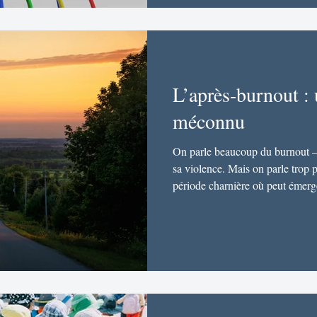
électrochimique d’une extrême c
L’après-burnout :
méconnu
On parle beaucoup du burnout — 
sa violence. Mais on parle trop p
période charnière où peut émerg
longtemps, je n’aurais jamais cru
aujourd’hui, avec expérience pers
Lorsqu’il est correctement diagno
devenir un tournant profondémen
processus biologique et mental 