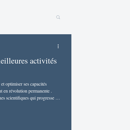
eilleures activités
 et optimiser ses capacités
nt en révolution permanente .
es scientifiques qui progresse le
hension du fonctionnement — et
rps humain. Le cerveau reste
 dernière frontière . Organe
rveau est une machine