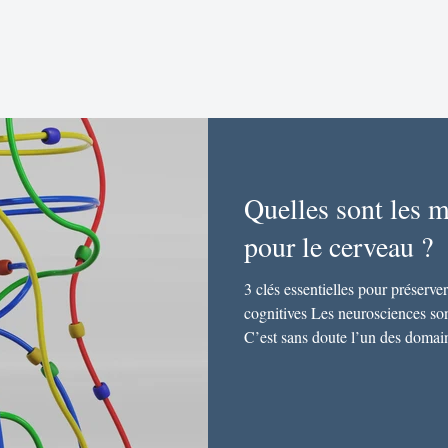
Quelles sont les m
pour le cerveau ?
3 clés essentielles pour préserver
cognitives Les neurosciences so
C’est sans doute l’un des domain
plus rapidement dans la compré
des dysfonctionnements — du co
encore aujourd’hui une véritable
central de notre équilibre, le ce