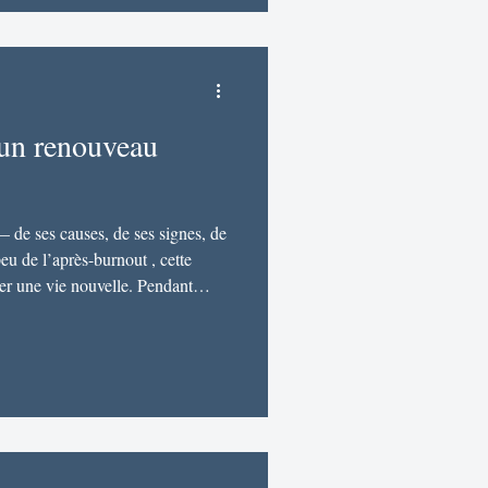
omplexité . Si son fonct
 un renouveau
de ses causes, de ses signes, de
eu de l’après-burnout , cette
er une vie nouvelle. Pendant
 dire cela, mais je peux l’affirmer
onnelle et recul professionnel :
stiqué et traité, le burnout peut
t positif dans une vie. Un
de