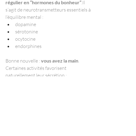
régulier en “hormones du bonheur”
.Il 
s’agit de neurotransmetteurs essentiels à 
l’équilibre mental :
dopamine
sérotonine
ocytocine
endorphines
Bonne nouvelle : 
vous avez la main
. 
Certaines activités favorisent 
naturellement leur sécrétion :
activité physique
célébration des petites victoires
actions altruistes
respiration consciente
méditation
rire
expression corporelle
… et encore une fois, le sommeil